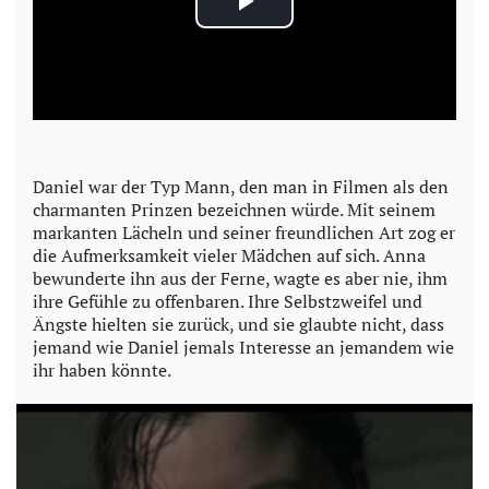
P
l
a
y
Daniel war der Typ Mann, den man in Filmen als den
charmanten Prinzen bezeichnen würde. Mit seinem
V
markanten Lächeln und seiner freundlichen Art zog er
die Aufmerksamkeit vieler Mädchen auf sich. Anna
i
bewunderte ihn aus der Ferne, wagte es aber nie, ihm
ihre Gefühle zu offenbaren. Ihre Selbstzweifel und
d
Ängste hielten sie zurück, und sie glaubte nicht, dass
jemand wie Daniel jemals Interesse an jemandem wie
e
ihr haben könnte.
o