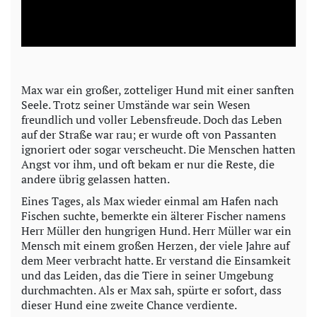
l
a
y
Max war ein großer, zotteliger Hund mit einer sanften
Seele. Trotz seiner Umstände war sein Wesen
V
freundlich und voller Lebensfreude. Doch das Leben
auf der Straße war rau; er wurde oft von Passanten
i
ignoriert oder sogar verscheucht. Die Menschen hatten
Angst vor ihm, und oft bekam er nur die Reste, die
d
andere übrig gelassen hatten.
Eines Tages, als Max wieder einmal am Hafen nach
e
Fischen suchte, bemerkte ein älterer Fischer namens
Herr Müller den hungrigen Hund. Herr Müller war ein
o
Mensch mit einem großen Herzen, der viele Jahre auf
dem Meer verbracht hatte. Er verstand die Einsamkeit
und das Leiden, das die Tiere in seiner Umgebung
durchmachten. Als er Max sah, spürte er sofort, dass
dieser Hund eine zweite Chance verdiente.