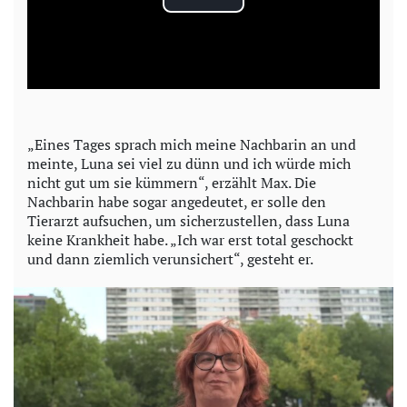
P
l
a
y
„Eines Tages sprach mich meine Nachbarin an und
meinte, Luna sei viel zu dünn und ich würde mich
V
nicht gut um sie kümmern“, erzählt Max. Die
Nachbarin habe sogar angedeutet, er solle den
i
Tierarzt aufsuchen, um sicherzustellen, dass Luna
keine Krankheit habe. „Ich war erst total geschockt
d
und dann ziemlich verunsichert“, gesteht er.
e
o