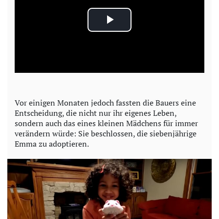
P
l
a
y
Vor einigen Monaten jedoch fassten die Bauers eine
Entscheidung, die nicht nur ihr eigenes Leben,
V
sondern auch das eines kleinen Mädchens für immer
verändern würde: Sie beschlossen, die siebenjährige
i
Emma zu adoptieren.
d
e
o