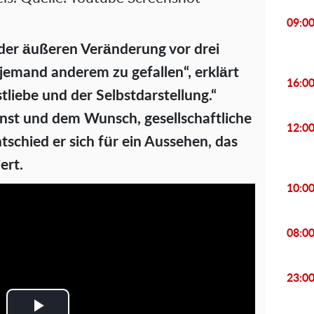
09:0
der äußeren Veränderung vor drei
 jemand anderem zu gefallen“, erklärt
16:0
stliebe und der Selbstdarstellung.“
unst und dem Wunsch, gesellschaftliche
12:0
schied er sich für ein Aussehen, das
ert.
10:0
08:0
23:0