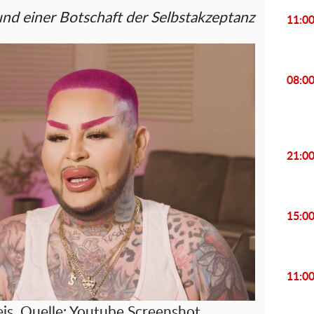
nd einer Botschaft der Selbstakzeptanz
11:0
08:0
21:0
15:0
11:0
is. Quelle: Youtube Screenshot