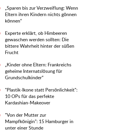
„Sparen bis zur Verzweiflung: Wenn
0
Eltern ihren Kindern nichts gönnen
können“
Experte erklärt, ob Himbeeren
0
gewaschen werden sollten: Die
bittere Wahrheit hinter der süßen
Frucht
„Kinder ohne Eltern: Frankreichs
0
geheime Internatslösung für
Grundschulkinder“
"Plastik-Ikone statt Persönlichkeit":
0
10 OPs für das perfekte
Kardashian-Makeover
"Von der Mutter zur
0
Mampfkönigin": 15 Hamburger in
unter einer Stunde