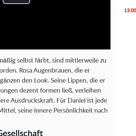
P
13:0
l
a
y
V
mäßig selbst färbt, sind mittlerweile zu
i
rden. Rosa Augenbrauen, die er
ergänzen den Look. Seine Lippen, die er
d
ngen dezent formen ließ, verleihen
e
re Ausdruckskraft. Für Daniel ist jede
ittel, seine innere Persönlichkeit nach
o
Gesellschaft