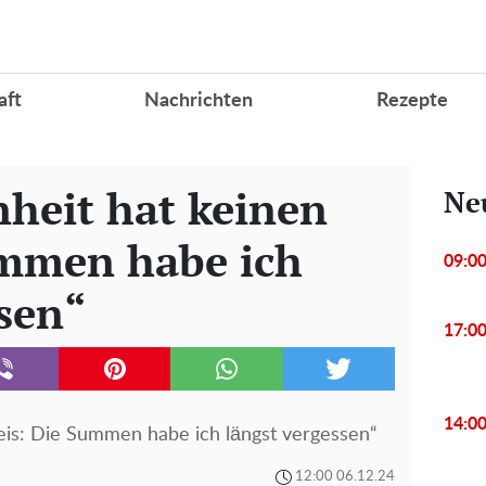
aft
Nachrichten
Rezepte
heit hat keinen
Ne
ummen habe ich
09:0
ssen“
17:0
14:0
eis: Die Summen habe ich längst vergessen“
12:00 06.12.24