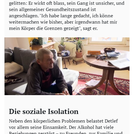
o
gelitten: Er wirkt oft blass, sein Gang ist unsicher, und
sein allgemeiner Gesundheitszustand ist
angeschlagen. "Ich habe lange gedacht, ich könne
weitermachen wie bisher, aber irgendwann hat mir
mein Körper die Grenzen gezeigt", sagt er.
Die soziale Isolation
Neben den körperlichen Problemen belastet Detlef
vor allem seine Einsamkeit. Der Alkohol hat viele
Beziehungen zerstört – zu Freunden, zur Familie und