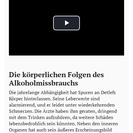
P
l
a
y
Die körperlichen Folgen des
Alkoholmissbrauchs
V
Die jahrelange Abhängigkeit hat Spuren an Detlefs
i
Körper hinterlassen. Seine Leberwerte sind
alarmierend, und er leidet unter wiederkehrenden
d
Schmerzen. Die Ärzte haben ihm geraten, dringend
mit dem Trinken aufzuhören, da weitere Schäden
e
lebensbedrohlich sein könnten. Neben den inneren
Organen hat auch sein äußeres Erscheinungsbild