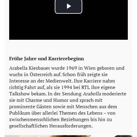
P
l
a
y
Frühe Jahre und Karrierebeginn
V
Arabella Kiesbauer wurde 1969 in Wien geboren und
wuchs in Österreich auf. Schon früh zeigte sie
i
Interesse an der Medienwelt. Ihre Karriere nahm
richtig Fahrt auf, als sie 1994 bei RTL ihre eigene
Talkshow bekam. In der Sendung
Arabella
moderierte
d
sie mit Charme und Humor und sprach mit
prominente Gästen sowie mit Menschen aus dem
e
Publikum über allerlei Themen des Lebens – von
zwischenmenschlichen Beziehungen bis hin zu
o
gesellschaftlichen Herausforderungen.