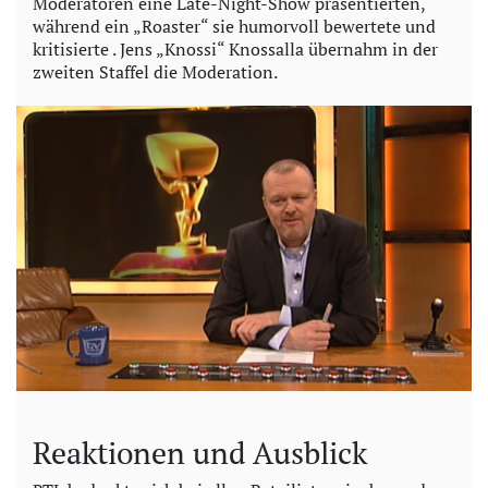
Moderatoren eine Late-Night-Show präsentierten,
e
während ein „Roaster“ sie humorvoll bewertete und
kritisierte . Jens „Knossi“ Knossalla übernahm in der
o
zweiten Staffel die Moderation.
Reaktionen und Ausblick