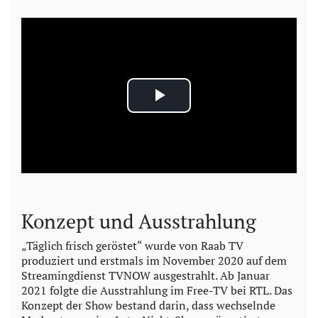
P
l
a
y
Konzept und Ausstrahlung
V
„Täglich frisch geröstet“ wurde von Raab TV
produziert und erstmals im November 2020 auf dem
i
Streamingdienst TVNOW ausgestrahlt. Ab Januar
2021 folgte die Ausstrahlung im Free-TV bei RTL. Das
d
Konzept der Show bestand darin, dass wechselnde