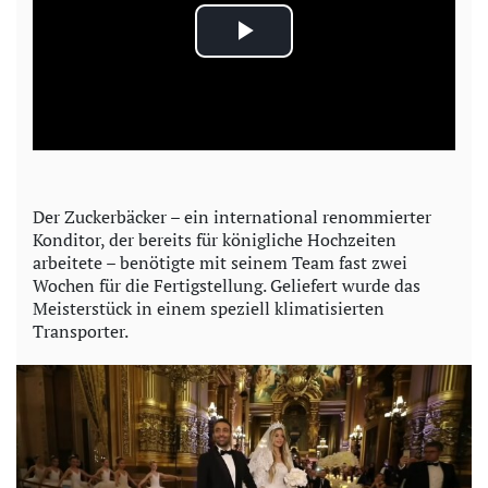
P
l
a
y
Der Zuckerbäcker – ein international renommierter
Konditor, der bereits für königliche Hochzeiten
V
arbeitete – benötigte mit seinem Team fast zwei
Wochen für die Fertigstellung. Geliefert wurde das
i
Meisterstück in einem speziell klimatisierten
Transporter.
d
e
o