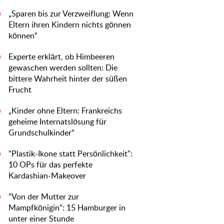
„Sparen bis zur Verzweiflung: Wenn
0
Eltern ihren Kindern nichts gönnen
können“
Experte erklärt, ob Himbeeren
0
gewaschen werden sollten: Die
bittere Wahrheit hinter der süßen
Frucht
„Kinder ohne Eltern: Frankreichs
0
geheime Internatslösung für
Grundschulkinder“
"Plastik-Ikone statt Persönlichkeit":
0
10 OPs für das perfekte
Kardashian-Makeover
"Von der Mutter zur
0
Mampfkönigin": 15 Hamburger in
unter einer Stunde