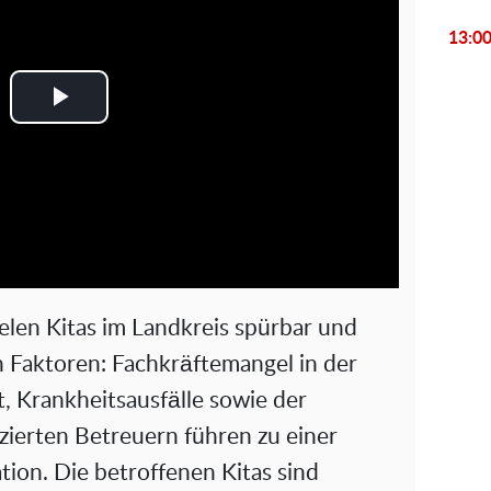
13:0
P
l
a
y
V
ielen Kitas im Landkreis spürbar und
i
n Faktoren: Fachkräftemangel in der
t, Krankheitsausfälle sowie der
d
izierten Betreuern führen zu einer
e
ion. Die betroffenen Kitas sind