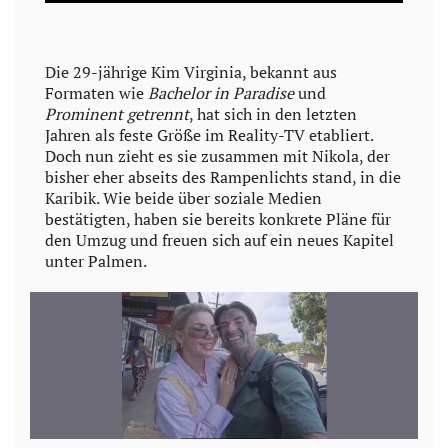
a
y
Die 29-jährige Kim Virginia, bekannt aus
Formaten wie
Bachelor in Paradise
und
V
Prominent getrennt
, hat sich in den letzten
Jahren als feste Größe im Reality-TV etabliert.
i
Doch nun zieht es sie zusammen mit Nikola, der
bisher eher abseits des Rampenlichts stand, in die
d
Karibik. Wie beide über soziale Medien
bestätigten, haben sie bereits konkrete Pläne für
e
den Umzug und freuen sich auf ein neues Kapitel
unter Palmen.
o