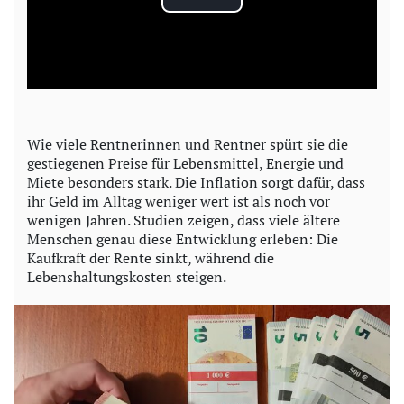
P
l
a
y
Wie viele Rentnerinnen und Rentner spürt sie die
gestiegenen Preise für Lebensmittel, Energie und
V
Miete besonders stark. Die Inflation sorgt dafür, dass
ihr Geld im Alltag weniger wert ist als noch vor
i
wenigen Jahren. Studien zeigen, dass viele ältere
Menschen genau diese Entwicklung erleben: Die
d
Kaufkraft der Rente sinkt, während die
Lebenshaltungskosten steigen.
e
o