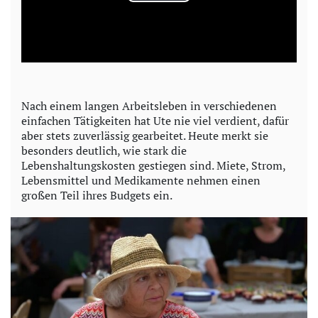
P
l
a
y
Nach einem langen Arbeitsleben in verschiedenen
einfachen Tätigkeiten hat Ute nie viel verdient, dafür
V
aber stets zuverlässig gearbeitet. Heute merkt sie
besonders deutlich, wie stark die
i
Lebenshaltungskosten gestiegen sind. Miete, Strom,
Lebensmittel und Medikamente nehmen einen
d
großen Teil ihres Budgets ein.
e
o