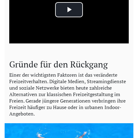
P
l
a
y
Gründe für den Rückgang
V
Einer der wichtigsten Faktoren ist das veränderte
Freizeitverhalten. Digitale Medien, Streamingdienste
i
und soziale Netzwerke bieten heute zahlreiche
Alternativen zur klassischen Freizeitgestaltung im
d
Freien. Gerade jüngere Generationen verbringen ihre
Freizeit häufiger zu Hause oder in urbanen Indoor-
e
Angeboten.
o