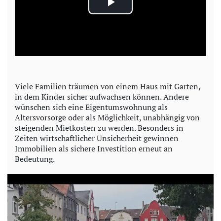
P
l
a
y
Viele Familien träumen von einem Haus mit Garten,
in dem Kinder sicher aufwachsen können. Andere
V
wünschen sich eine Eigentumswohnung als
Altersvorsorge oder als Möglichkeit, unabhängig von
i
steigenden Mietkosten zu werden. Besonders in
Zeiten wirtschaftlicher Unsicherheit gewinnen
d
Immobilien als sichere Investition erneut an
Bedeutung.
e
o