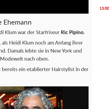
y
13:0
V
ste Ehemann
i
i Klum war der Starfriseur
Ric Pipino
.
d
 als Heidi Klum noch am Anfang ihrer
and. Damals lebte sie in New York und
e
er Modewelt nach oben.
o
 bereits ein etablierter Hairstylist in der