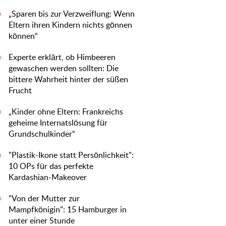
„Sparen bis zur Verzweiflung: Wenn
0
Eltern ihren Kindern nichts gönnen
können“
Experte erklärt, ob Himbeeren
0
gewaschen werden sollten: Die
bittere Wahrheit hinter der süßen
Frucht
„Kinder ohne Eltern: Frankreichs
0
geheime Internatslösung für
Grundschulkinder“
"Plastik-Ikone statt Persönlichkeit":
0
10 OPs für das perfekte
Kardashian-Makeover
"Von der Mutter zur
0
Mampfkönigin": 15 Hamburger in
unter einer Stunde