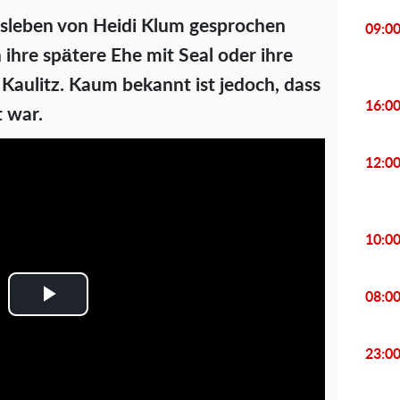
sleben von Heidi Klum gesprochen
09:0
 ihre spätere Ehe mit Seal oder ihre
Kaulitz. Kaum bekannt ist jedoch, dass
16:0
t war.
12:0
10:0
08:0
P
l
23:0
a