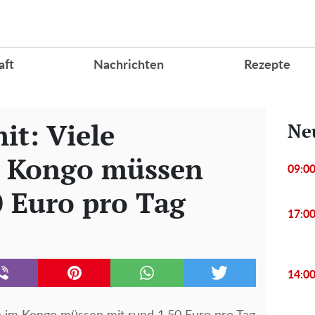
aft
Nachrichten
Rezepte
it: Viele
Ne
 Kongo müssen
09:0
0 Euro pro Tag
17:0
14:0