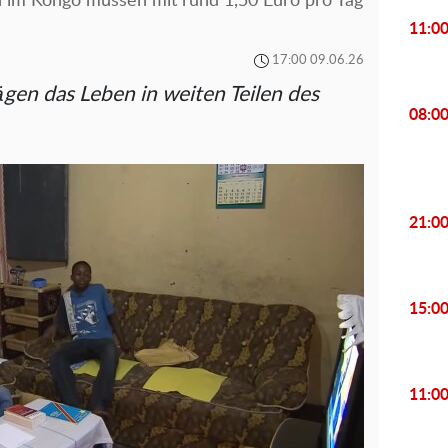
 im Kongo müssen mit rund 1,50 Euro pro Tag
11:0
17:00 09.06.26
gen das Leben in weiten Teilen des
08:0
21:0
15:0
11:0