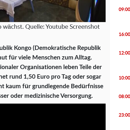
09:0
go wächst. Quelle: Youtube Screenshot
16:0
ublik Kongo (Demokratische Republik
12:0
ut für viele Menschen zum Alltag.
onaler Organisationen leben Teile der
et rund 1,50 Euro pro Tag oder sogar
10:0
ht kaum für grundlegende Bedürfnisse
ser oder medizinische Versorgung.
08:0
23:0