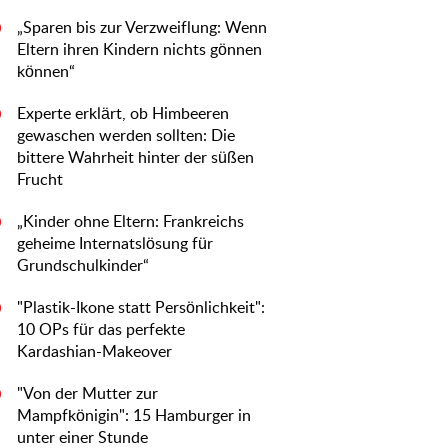
„Sparen bis zur Verzweiflung: Wenn
0
Eltern ihren Kindern nichts gönnen
können“
Experte erklärt, ob Himbeeren
0
gewaschen werden sollten: Die
bittere Wahrheit hinter der süßen
Frucht
„Kinder ohne Eltern: Frankreichs
0
geheime Internatslösung für
Grundschulkinder“
"Plastik-Ikone statt Persönlichkeit":
0
10 OPs für das perfekte
Kardashian-Makeover
"Von der Mutter zur
0
Mampfkönigin": 15 Hamburger in
unter einer Stunde