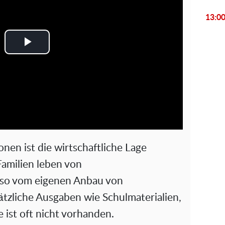
13:0
P
l
a
y
V
onen ist die wirtschaftliche Lage
i
Familien leben von
also vom eigenen Anbau von
d
ätzliche Ausgaben wie Schulmaterialien,
e
ist oft nicht vorhanden.