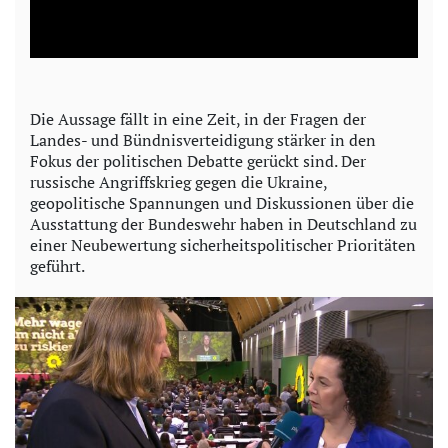
l
a
y
Die Aussage fällt in eine Zeit, in der Fragen der
Landes- und Bündnisverteidigung stärker in den
V
Fokus der politischen Debatte gerückt sind. Der
russische Angriffskrieg gegen die Ukraine,
i
geopolitische Spannungen und Diskussionen über die
Ausstattung der Bundeswehr haben in Deutschland zu
d
einer Neubewertung sicherheitspolitischer Prioritäten
geführt.
e
o