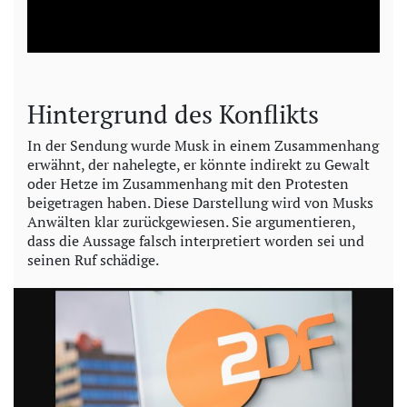
l
a
y
Hintergrund des Konflikts
V
In der Sendung wurde Musk in einem Zusammenhang
erwähnt, der nahelegte, er könnte indirekt zu Gewalt
i
oder Hetze im Zusammenhang mit den Protesten
beigetragen haben. Diese Darstellung wird von Musks
d
Anwälten klar zurückgewiesen. Sie argumentieren,
dass die Aussage falsch interpretiert worden sei und
e
seinen Ruf schädige.
o