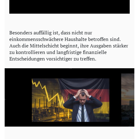
l
a
y
Besonders auffällig ist, dass nicht nur
einkommensschwächere Haushalte betroffen sind.
V
Auch die Mittelschicht beginnt, ihre Ausgaben stärker
zu kontrollieren und langfristige finanzielle
i
Entscheidungen vorsichtiger zu treffen.
d
e
o