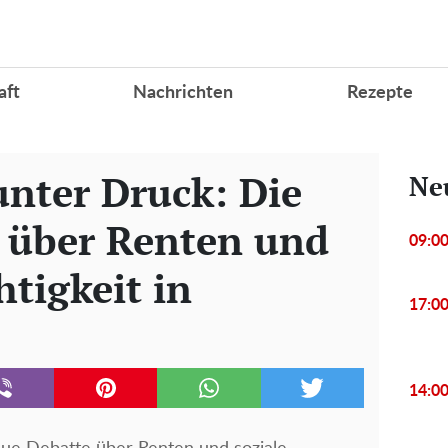
aft
Nachrichten
Rezepte
nter Druck: Die
Ne
 über Renten und
09:0
htigkeit in
17:0
14:0