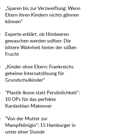
„Sparen bis zur Verzweiflung: Wenn
0
Eltern ihren Kindern nichts gönnen
können“
Experte erklärt, ob Himbeeren
0
gewaschen werden sollten: Die
bittere Wahrheit hinter der süßen
Frucht
„Kinder ohne Eltern: Frankreichs
0
geheime Internatslösung für
Grundschulkinder“
"Plastik-Ikone statt Persönlichkeit":
0
10 OPs für das perfekte
Kardashian-Makeover
"Von der Mutter zur
0
Mampfkönigin": 15 Hamburger in
unter einer Stunde