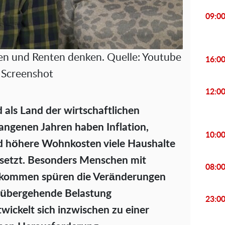
09:0
n und Renten denken. Quelle: Youtube
16:0
Screenshot
12:0
 als Land der wirtschaftlichen
gangenen Jahren haben Inflation,
10:0
nd höhere Wohnkosten viele Haushalte
setzt. Besonders Menschen mit
08:0
inkommen spüren die Veränderungen
orübergehende Belastung
23:0
ckelt sich inzwischen zu einer