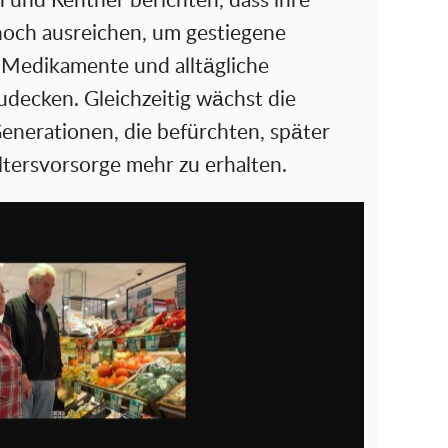
i
 und Rentner berichten, dass ihre
och ausreichen, um gestiegene
d
 Medikamente und alltägliche
e
udecken. Gleichzeitig wächst die
enerationen, die befürchten, später
o
ltersvorsorge mehr zu erhalten.