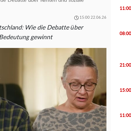
ue Debatte über Renten und soziale
11:0
15:00 22.06.26
tschland: Wie die Debatte über
08:0
Bedeutung gewinnt
21:0
15:0
11:0