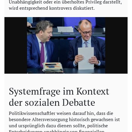
Unabhängigkeit oder ein überholtes Privileg darstellt,
e
wird entsprechend kontrovers diskutiert.
o
Systemfrage im Kontext
der sozialen Debatte
Politikwissenschaftler weisen darauf hin, dass die
besondere Altersversorgung historisch gewachsen ist
und ursprünglich dazu dienen sollte, politische
Entscheidungen unabhängig von finanziellen