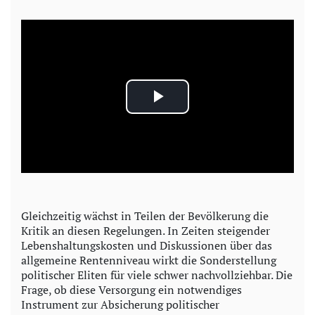
P
l
a
y
Gleichzeitig wächst in Teilen der Bevölkerung die
Kritik an diesen Regelungen. In Zeiten steigender
V
Lebenshaltungskosten und Diskussionen über das
allgemeine Rentenniveau wirkt die Sonderstellung
i
politischer Eliten für viele schwer nachvollziehbar. Die
Frage, ob diese Versorgung ein notwendiges
d
Instrument zur Absicherung politischer