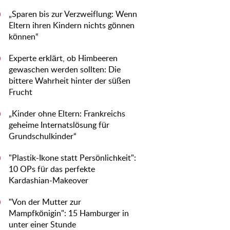
„Sparen bis zur Verzweiflung: Wenn
0
Eltern ihren Kindern nichts gönnen
können“
Experte erklärt, ob Himbeeren
0
gewaschen werden sollten: Die
bittere Wahrheit hinter der süßen
Frucht
„Kinder ohne Eltern: Frankreichs
0
geheime Internatslösung für
Grundschulkinder“
"Plastik-Ikone statt Persönlichkeit":
0
10 OPs für das perfekte
Kardashian-Makeover
"Von der Mutter zur
0
Mampfkönigin": 15 Hamburger in
unter einer Stunde