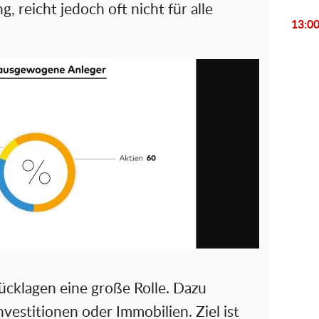
i
, reicht jedoch oft nicht für alle
13:0
d
e
o
Rücklagen eine große Rolle. Dazu
vestitionen oder Immobilien. Ziel ist