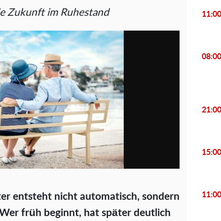
elle Zukunft im Ruhestand
11:0
08:0
21:0
15:0
11:0
ter entsteht nic
ht automatisch, sondern
 Wer früh beginnt, hat später deutlich