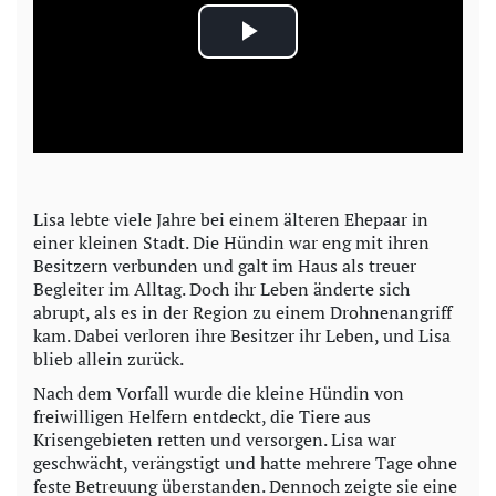
P
l
a
y
Lisa lebte viele Jahre bei einem älteren Ehepaar in
einer kleinen Stadt. Die Hündin war eng mit ihren
V
Besitzern verbunden und galt im Haus als treuer
Begleiter im Alltag. Doch ihr Leben änderte sich
i
abrupt, als es in der Region zu einem Drohnenangriff
kam. Dabei verloren ihre Besitzer ihr Leben, und Lisa
d
blieb allein zurück.
Nach dem Vorfall wurde die kleine Hündin von
e
freiwilligen Helfern entdeckt, die Tiere aus
Krisengebieten retten und versorgen. Lisa war
o
geschwächt, verängstigt und hatte mehrere Tage ohne
feste Betreuung überstanden. Dennoch zeigte sie eine