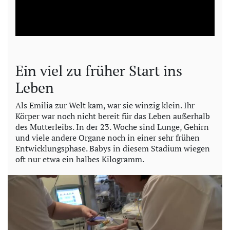
l
a
y
Ein viel zu früher Start ins
V
Leben
i
Als Emilia zur Welt kam, war sie winzig klein. Ihr
Körper war noch nicht bereit für das Leben außerhalb
des Mutterleibs. In der 23. Woche sind Lunge, Gehirn
d
und viele andere Organe noch in einer sehr frühen
Entwicklungsphase. Babys in diesem Stadium wiegen
e
oft nur etwa ein halbes Kilogramm.
o