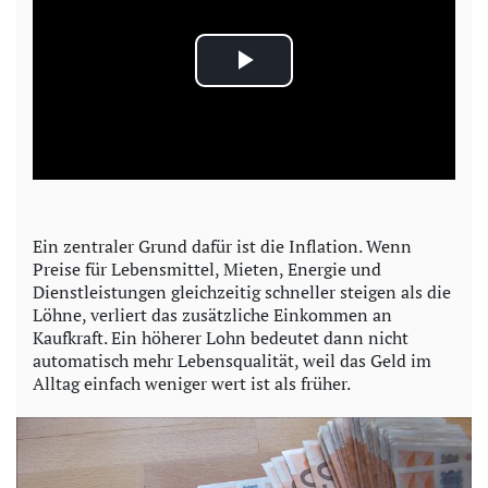
P
l
a
y
Ein zentraler Grund dafür ist die Inflation. Wenn
Preise für Lebensmittel, Mieten, Energie und
V
Dienstleistungen gleichzeitig schneller steigen als die
Löhne, verliert das zusätzliche Einkommen an
i
Kaufkraft. Ein höherer Lohn bedeutet dann nicht
automatisch mehr Lebensqualität, weil das Geld im
d
Alltag einfach weniger wert ist als früher.
e
o