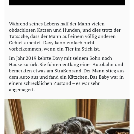
a
y
Während seines Lebens half der Mann vielen
obdachlosen Katzen und Hunden, und dies trotz der
V
Tatsache, dass der Mann auf einem völlig anderen
Gebiet arbeitet. Davy kann einfach nicht
i
vorbeikommen, wenn ein Tier im Stich ist.
Im Jahr 2019 kehrte Davy mit seinem Sohn nach
d
Hause zurück. Sie fuhren entlang einer Autobahn und
bemerkten etwas am Straßenrand. Der Mann stieg aus
e
dem Auto aus und fand ein Kätzchen. Das Baby war in
einem schrecklichen Zustand – es war sehr
o
abgemagert.