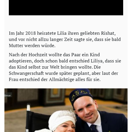
l
a
y
Im Jahr 2018 heiratete Lilia ihren geliebten Rishat,
und vor nicht allzu langer Zeit sagte sie, dass sie bald
V
Mutter werden würde.
i
Nach der Hochzeit wollte das Paar ein Kind
adoptieren, doch schon bald entschied Liliya, dass sie
das Kind selbst zur Welt bringen wollte. Die
d
Schwangerschaft wurde später geplant, aber laut der
Frau entschied der Allmächtige alles für sie.
e
o