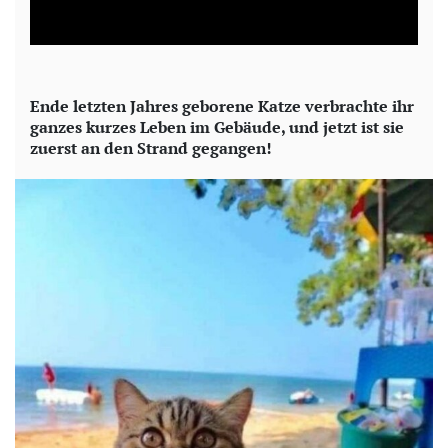
l
a
y
Ende letzten Jahres geborene Katze verbrachte ihr
ganzes kurzes Leben im Gebäude, und jetzt ist sie
V
zuerst an den Strand gegangen!
i
d
e
o