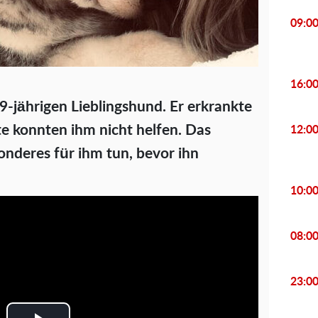
09:0
16:0
9-jährigen Lieblingshund. Er erkrankte
zte konnten ihm nicht helfen. Das
12:0
nderes für ihm tun, bevor ihn
10:0
08:0
23:0