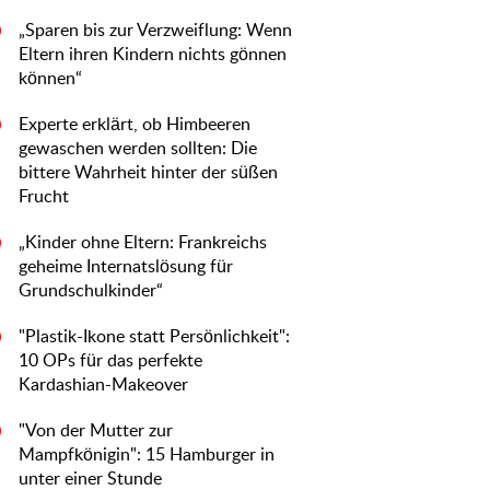
„Sparen bis zur Verzweiflung: Wenn
0
Eltern ihren Kindern nichts gönnen
können“
Experte erklärt, ob Himbeeren
0
gewaschen werden sollten: Die
bittere Wahrheit hinter der süßen
Frucht
„Kinder ohne Eltern: Frankreichs
0
geheime Internatslösung für
Grundschulkinder“
"Plastik-Ikone statt Persönlichkeit":
0
10 OPs für das perfekte
Kardashian-Makeover
"Von der Mutter zur
0
Mampfkönigin": 15 Hamburger in
unter einer Stunde