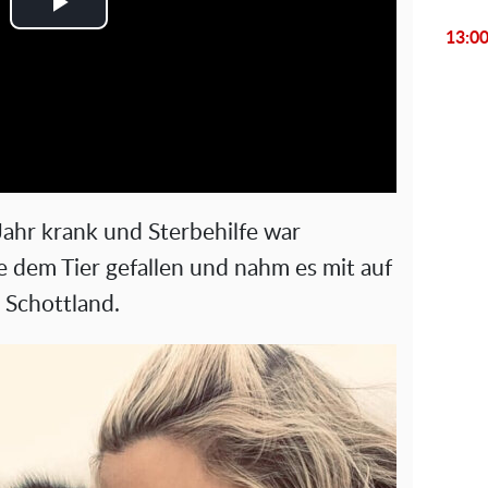
P
13:0
l
a
y
V
Jahr krank und Sterbehilfe war
i
e dem Tier gefallen und nahm es mit auf
 Schottland.
d
e
o