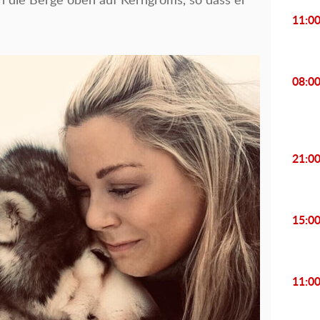
 die Berge oben auf Kerngroms, so dass er
11:0
08:0
21:0
15:0
11:0