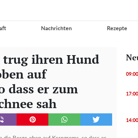
aft
Nachrichten
Rezepte
 trug ihren Hund
Ne
oben auf
09:0
o dass er zum
17:0
Schnee sah
14:0