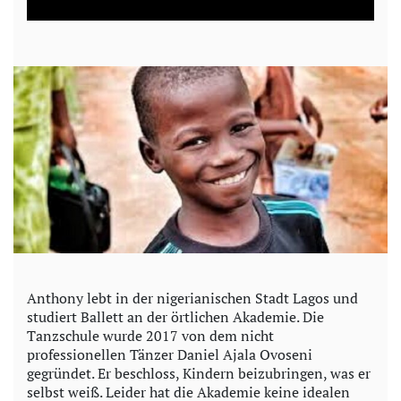
a
y
V
i
d
e
o
Anthony lebt in der nigerianischen Stadt Lagos und
studiert Ballett an der örtlichen Akademie. Die
Tanzschule wurde 2017 von dem nicht
professionellen Tänzer Daniel Ajala Ovoseni
gegründet. Er beschloss, Kindern beizubringen, was er
selbst weiß. Leider hat die Akademie keine idealen