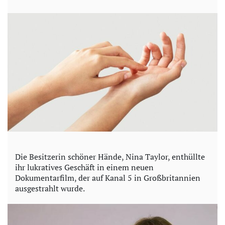
y
V
i
d
e
o
Die Besitzerin schöner Hände, Nina Taylor, enthüllte
ihr lukratives Geschäft in einem neuen
Dokumentarfilm, der auf Kanal 5 in Großbritannien
ausgestrahlt wurde.