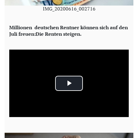
IMG_20200616_002716
Millionen deutschen Rentner können sich auf den
Juli freuen:Die Renten steigen.
P
l
a
y