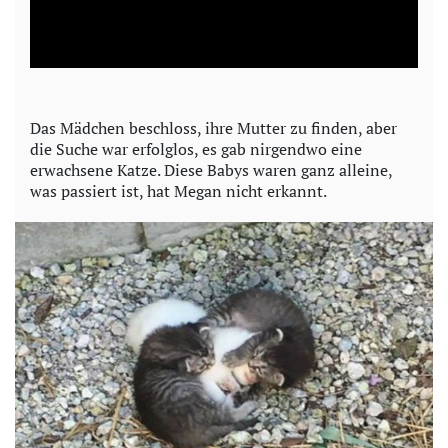
l
a
y
Das Mädchen beschloss, ihre Mutter zu finden, aber
die Suche war erfolglos, es gab nirgendwo eine
V
erwachsene Katze. Diese Babys waren ganz alleine,
was passiert ist, hat Megan nicht erkannt.
i
d
e
o