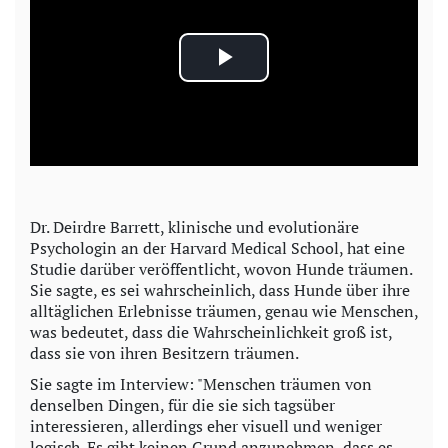
P
l
a
y
Dr. Deirdre Barrett, klinische und evolutionäre
Psychologin an der Harvard Medical School, hat eine
V
Studie darüber veröffentlicht, wovon Hunde träumen.
Sie sagte, es sei wahrscheinlich, dass Hunde über ihre
i
alltäglichen Erlebnisse träumen, genau wie Menschen,
was bedeutet, dass die Wahrscheinlichkeit groß ist,
d
dass sie von ihren Besitzern träumen.
Sie sagte im Interview: "Menschen träumen von
e
denselben Dingen, für die sie sich tagsüber
interessieren, allerdings eher visuell und weniger
o
logisch. Es gibt keinen Grund anzunehmen, dass es