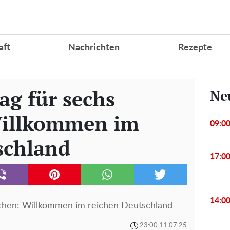
aft
Nachrichten
Rezepte
ag für sechs
Ne
illkommen im
09:0
schland
17:0
14:0
chen: Willkommen im reichen Deutschland
23:00 11.07.25