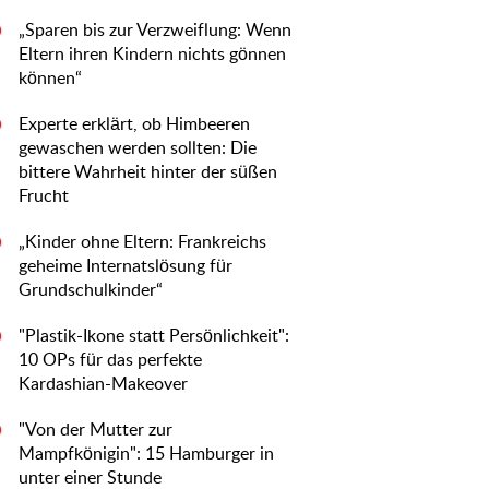
„Sparen bis zur Verzweiflung: Wenn
0
Eltern ihren Kindern nichts gönnen
können“
Experte erklärt, ob Himbeeren
0
gewaschen werden sollten: Die
bittere Wahrheit hinter der süßen
Frucht
„Kinder ohne Eltern: Frankreichs
0
geheime Internatslösung für
Grundschulkinder“
"Plastik-Ikone statt Persönlichkeit":
0
10 OPs für das perfekte
Kardashian-Makeover
"Von der Mutter zur
0
Mampfkönigin": 15 Hamburger in
unter einer Stunde