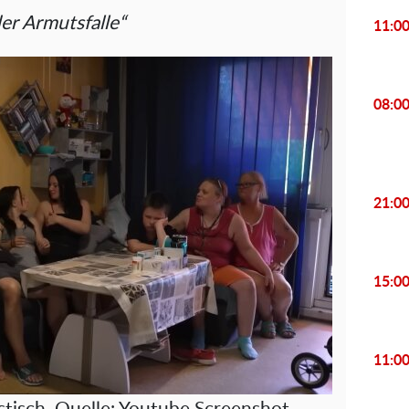
der Armutsfalle“
11:0
08:0
21:0
15:0
11:0