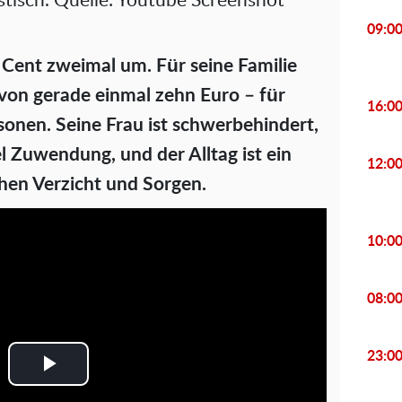
sstisch. Quelle: Youtube Screenshot
09:0
 Cent zweimal um. Für seine Familie
 von gerade einmal zehn Euro – für
16:0
sonen. Seine Frau ist schwerbehindert,
el Zuwendung, und der Alltag ist ein
12:0
hen Verzicht und Sorgen.
10:0
08:0
23:0
P