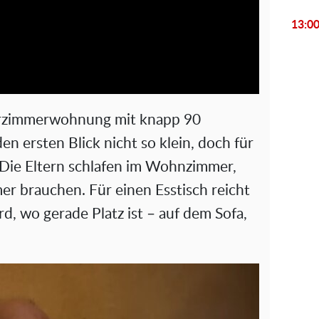
l
13:0
a
y
V
Vierzimmerwohnung mit knapp 90
i
n ersten Blick nicht so klein, doch für
 Die Eltern schlafen im Wohnzimmer,
d
er brauchen. Für einen Esstisch reicht
e
rd, wo gerade Platz ist – auf dem Sofa,
o