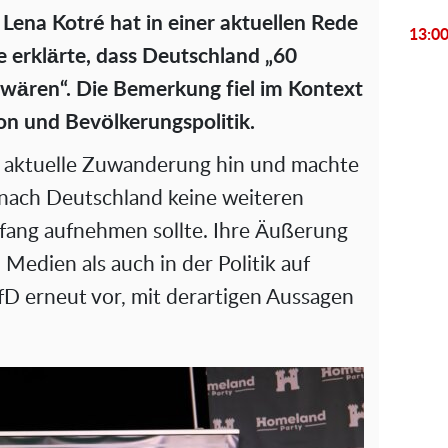
V
n Lena Kotré hat in einer aktuellen Rede
13:0
i
ie erklärte, dass Deutschland „60
wären“. Die Bemerkung fiel im Kontext
d
on und Bevölkerungspolitik.
e
e aktuelle Zuwanderung hin und machte
o
t nach Deutschland keine weiteren
ang aufnehmen sollte. Ihre Äußerung
 Medien als auch in der Politik auf
fD erneut vor, mit derartigen Aussagen