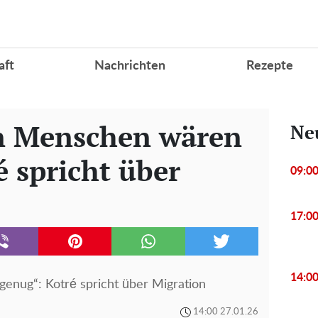
aft
Nachrichten
Rezepte
n Menschen wären
Ne
 spricht über
09:0
17:0
14:0
enug“: Kotré spricht über Migration
14:00 27.01.26