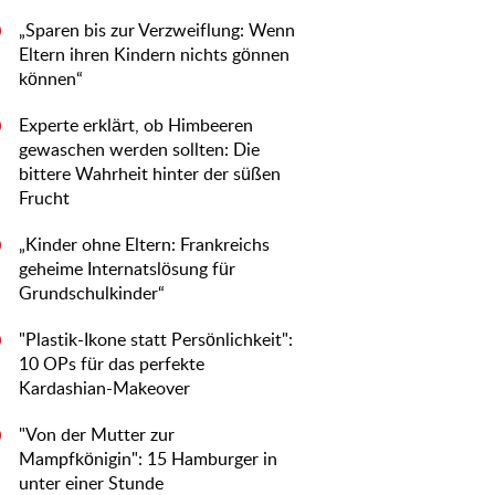
„Sparen bis zur Verzweiflung: Wenn
0
Eltern ihren Kindern nichts gönnen
können“
Experte erklärt, ob Himbeeren
0
gewaschen werden sollten: Die
bittere Wahrheit hinter der süßen
Frucht
„Kinder ohne Eltern: Frankreichs
0
geheime Internatslösung für
Grundschulkinder“
"Plastik-Ikone statt Persönlichkeit":
0
10 OPs für das perfekte
Kardashian-Makeover
"Von der Mutter zur
0
Mampfkönigin": 15 Hamburger in
unter einer Stunde