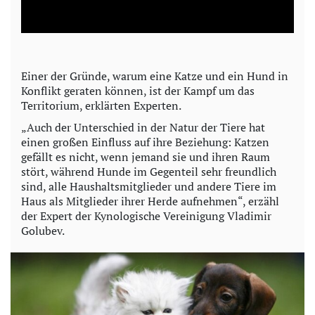
l
a
y
Einer der Gründe, warum eine Katze und ein Hund in
Konflikt geraten können, ist der Kampf um das
V
Territorium, erklärten Experten.
i
„Auch der Unterschied in der Natur der Tiere hat
einen großen Einfluss auf ihre Beziehung: Katzen
gefällt es nicht, wenn jemand sie und ihren Raum
d
stört, während Hunde im Gegenteil sehr freundlich
sind, alle Haushaltsmitglieder und andere Tiere im
e
Haus als Mitglieder ihrer Herde aufnehmen“, erzähl
der Expert der Kynologische Vereinigung Vladimir
o
Golubev.