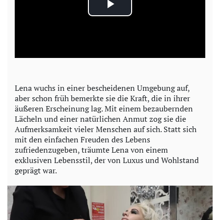
P
l
a
y
Lena wuchs in einer bescheidenen Umgebung auf,
aber schon früh bemerkte sie die Kraft, die in ihrer
V
äußeren Erscheinung lag. Mit einem bezaubernden
Lächeln und einer natürlichen Anmut zog sie die
i
Aufmerksamkeit vieler Menschen auf sich. Statt sich
mit den einfachen Freuden des Lebens
d
zufriedenzugeben, träumte Lena von einem
exklusiven Lebensstil, der von Luxus und Wohlstand
e
geprägt war.
o