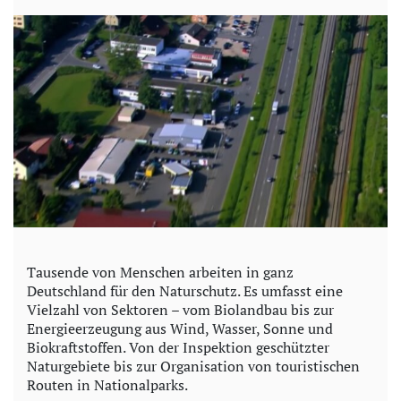
y
V
i
d
e
o
Tausende von Menschen arbeiten in ganz
Deutschland für den Naturschutz. Es umfasst eine
Vielzahl von Sektoren – vom Biolandbau bis zur
Energieerzeugung aus Wind, Wasser, Sonne und
Biokraftstoffen. Von der Inspektion geschützter
Naturgebiete bis zur Organisation von touristischen
Routen in Nationalparks.