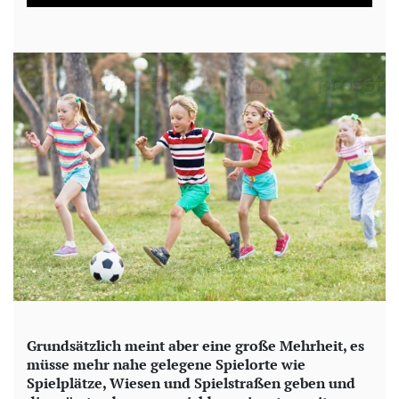
a
y
V
i
d
e
o
Grundsätzlich meint aber eine große Mehrheit, es
müsse mehr nahe gelegene Spielorte wie
Spielplätze, Wiesen und Spielstraßen geben und