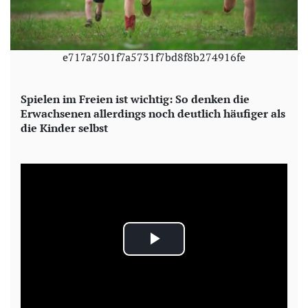
e717a7501f7a5731f7bd8f8b274916fe
Spielen im Freien ist wichtig: So denken die
Erwachsenen allerdings noch deutlich häufiger als
die Kinder selbst
P
l